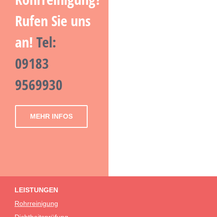
Rufen Sie uns
an!
Tel:
09183
9569930
MEHR INFOS
LEISTUNGEN
Rohrreinigung
Dichtheitsprüfung