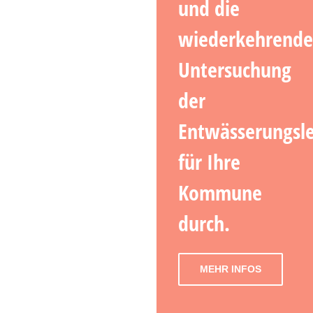
und die
wiederkehrend
Untersuchung
der
Entwässerungsl
für Ihre
Kommune
durch.
MEHR INFOS