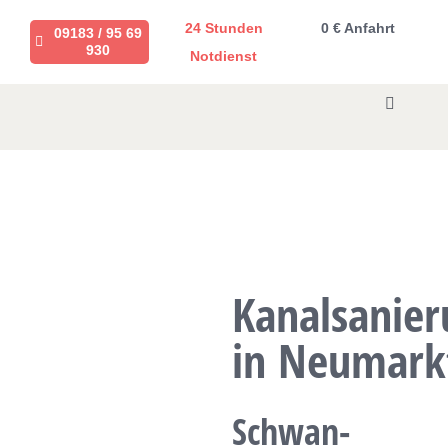
Zum
24 Stunden
0 € Anfahrt
09183 / 95 69
Inhalt
930
Notdienst
springen
Toggle
Navigati
Rohrreinigung
Dichtheitsprüfung
Kanalsanierung
Kanalsanier
in Neumark
Angebot anfordern
Schwan-
Über uns