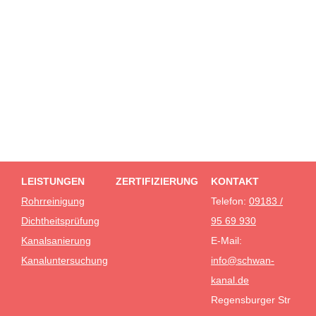
LEISTUNGEN
ZERTIFIZIERUNG
KONTAKT
Rohrreinigung
Telefon:
09183 /
Dichtheitsprüfung
95 69 930
Kanalsanierung
E-Mail:
Kanaluntersuchung
info@schwan-
kanal.de
Regensburger Str